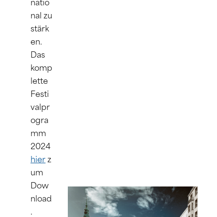
natio
nal zu 
stärk
en. 
Das 
komp
lette 
Festi
valpr
ogra
mm 
2024 
hier
 z
um 
Dow
nload
.