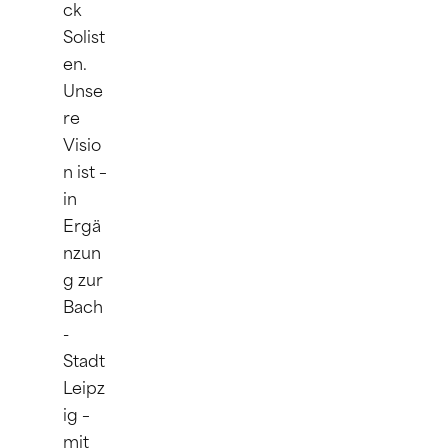
ck 
Solist
en. 
Unse
re 
Visio
n ist – 
in 
Ergä
nzun
g zur 
Bach
-
Stadt 
Leipz
ig – 
mit 