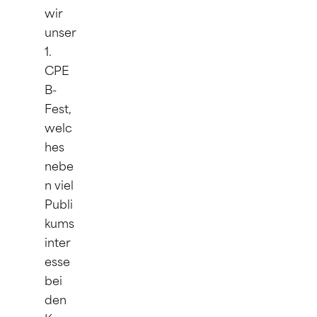
wir 
unser 
1. 
CPE
B-
Fest, 
welc
hes 
nebe
n viel 
Publi
kums
inter
esse 
bei 
den 