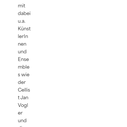
mit 
dabei 
u.a. 
Künst
lerIn
nen 
und 
Ense
mble
s wie 
der 
Cellis
t Jan 
Vogl
er 
und 