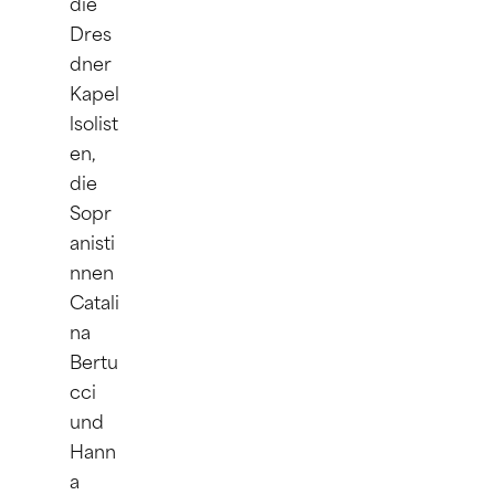
die 
Dres
dner 
Kapel
lsolist
en, 
die 
Sopr
anisti
nnen 
Catali
na 
Bertu
cci 
und 
Hann
a 