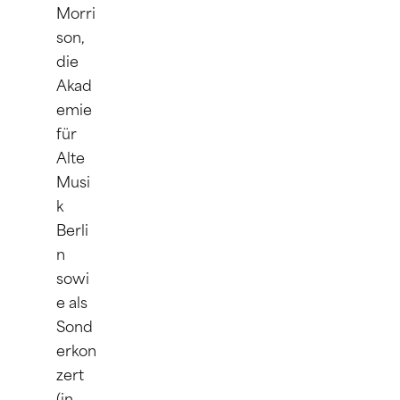
Morri
son, 
die 
Akad
emie 
für 
Alte 
Musi
k 
Berli
n 
sowi
e als 
Sond
erkon
zert 