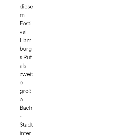
diese
m 
Festi
val 
Ham
burg
s Ruf 
als 
zweit
e 
groß
e 
Bach
-
Stadt 
inter